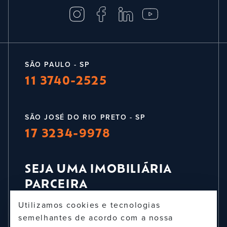
SÃO PAULO - SP
11 3740-2525
SÃO JOSÉ DO RIO PRETO - SP
17 3234-9978
SEJA UMA IMOBILIÁRIA
PARCEIRA
Utilizamos cookies e tecnologias
TRABALHE CONOSCO
semelhantes de acordo com a nossa