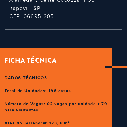
Itapevi - SP
CEP: 06695-305
FICHA TÉCNICA
DADOS TÉCNICOS
Total de Unidades: 196 casas
Número de Vagas: 02 vagas por unidade + 79
para visitantes
Área do Terreno:46.173,38m²